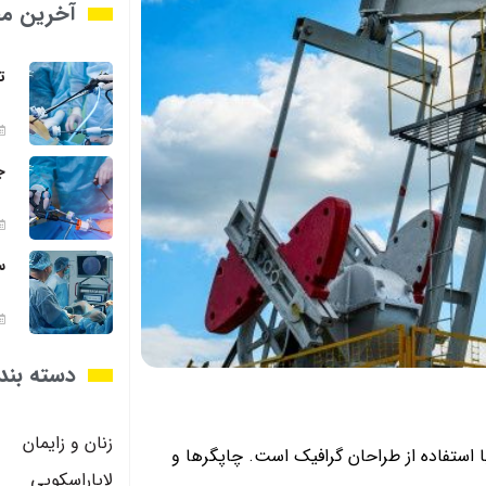
آخرین مق
ت
ج
س
دسته بند
زنان و زايمان
 استفاده از طراحان گرافیک است. چاپگرها و
لاپاراسکوپي