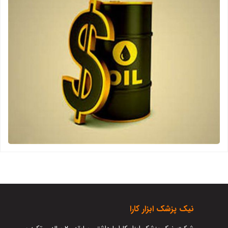
نيک پزشک ابزار کارا