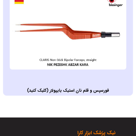
فورسپس و قلم نان استيک بايپولار (کليک کنيد)
نيک پزشک ابزار کارا