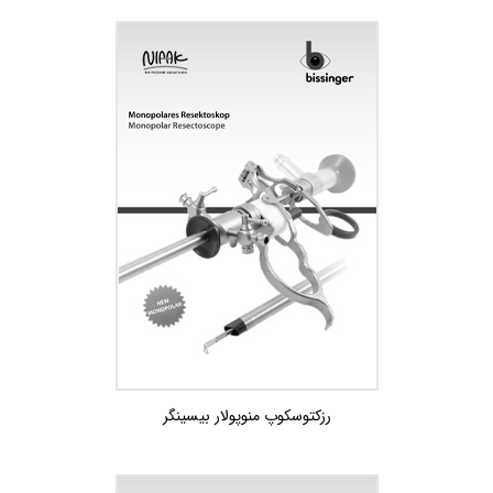
رزکتوسکوپ منوپولار بيسينگر