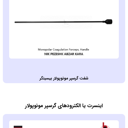
شفت گرسپر مونوپولار بيسينگر
اينسرت يا الکترودهاي گرسپر مونوپولار