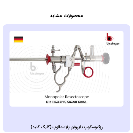
محصولات مشابه
رزکتوسکوپ بايپولار پلاسمالوپ (کليک کنيد)