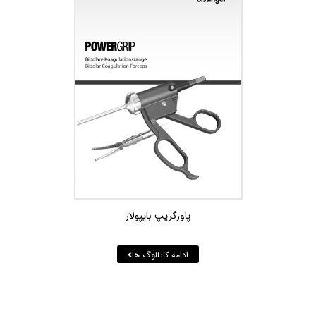
پاورگريپ بايپولار
ادامه کاتالوگ ها