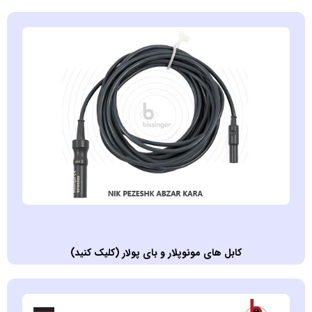
کابل های مونوپلار و بای پولار (کليک کنيد)