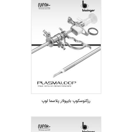
رزکتوسکوپ بايپولار پلاسما لوپ