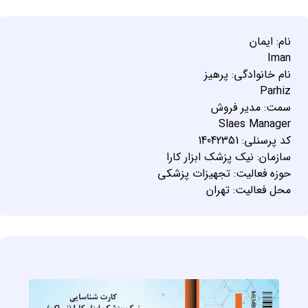
نام: ايمان
Iman
نام خانوادگي: پرهيز
Parhiz
سمت: مدير فروش
Slaes Manager
کد پرسنلي: 14042351
سازمان: نيک پزشک ابزار کارا
حوزه فعاليت: تجهيزات پزشکي
محل فعاليت: تهران